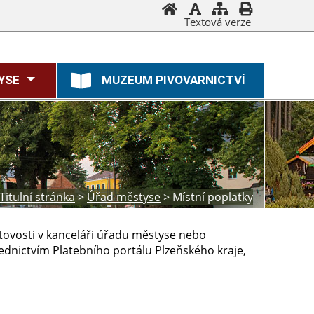
Textová verze
YSE
MUZEUM PIVOVARNICTVÍ
Titulní stránka
>
Úřad městyse
>
Místní poplatky
otovosti v kanceláři úřadu městyse nebo
dnictvím Platebního portálu Plzeňského kraje,