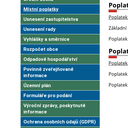
Popla
Místní poplatky
Poplatek
Usnesení zastupitelstva
Základní
Usnesení rady
Poplatek
Vyhlášky a směrnice
Rozpočet obce
Popla
Odpadové hospodářství
Poplatek
Povinně zveřejňované
Poplatek 
informace
Poplatek
Územní plán
Formuláře pro podání
Výroční zprávy, poskytnuté
informace
Ochrana osobních údajů (GDPR)