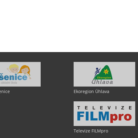
enice
Ekoregion Úhlava
Televize FILMpro