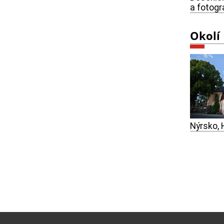
a fotogr
Okolí
Nýrsko, 