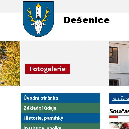
Fotogalerie
Úvodní stránka
Současn
Základní údaje
Souča
Historie, památky
Instituce, spolky