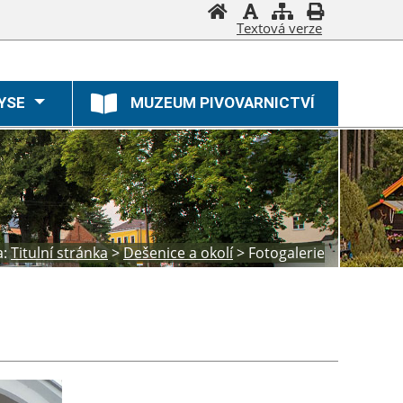
Textová verze
YSE
MUZEUM PIVOVARNICTVÍ
a:
Titulní stránka
>
Dešenice a okolí
>
Fotogalerie