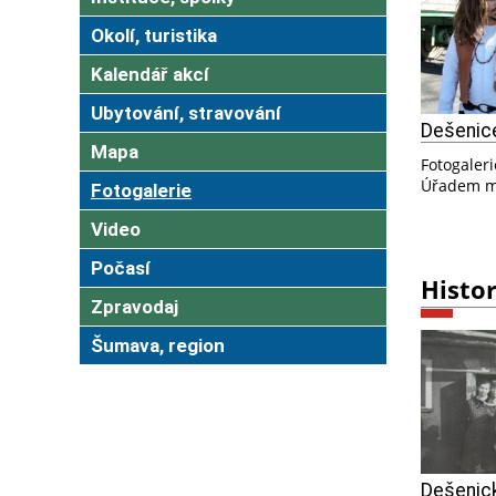
Okolí, turistika
Kalendář akcí
Ubytování, stravování
Dešenice
Mapa
Fotogaler
Úřadem m
Fotogalerie
Video
Počasí
Histor
Zpravodaj
Šumava, region
Dešenick