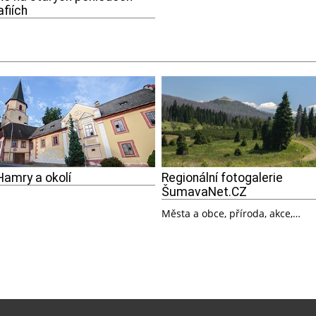
afiích
Hamry a okolí
Regionální fotogalerie
ŠumavaNet.CZ
Města a obce, příroda, akce,…