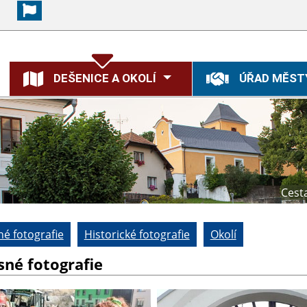
DEŠENICE A OKOLÍ
ÚŘAD MĚST
Cest
é fotografie
Historické fotografie
Okolí
sné fotografie