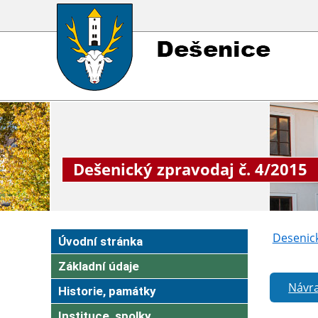
Dešenický zpravodaj č. 4/2015
Desenick
Úvodní stránka
Základní údaje
Návra
Historie, památky
Instituce, spolky