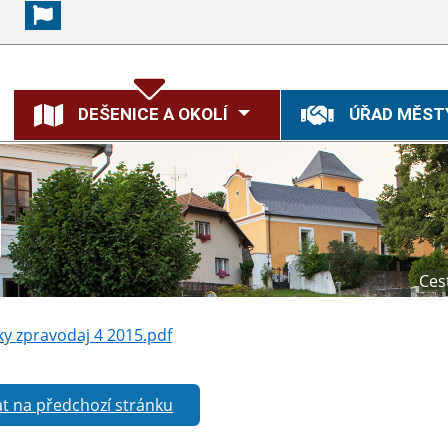
DEŠENICE A OKOLÍ
ÚŘAD MĚST
Ces
y zpravodaj 4 2015.pdf
t na předchozí stránku