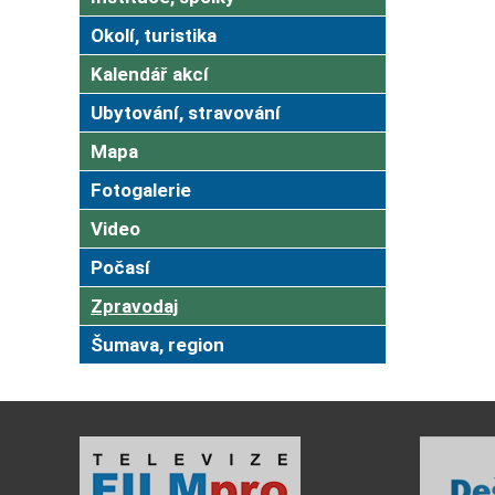
Okolí, turistika
Kalendář akcí
Ubytování, stravování
Mapa
Fotogalerie
Video
Počasí
Zpravodaj
Šumava, region