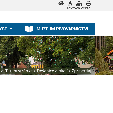
Textová verze
YSE
MUZEUM PIVOVARNICTVÍ
ta:
Titulní stránka
>
Dešenice a okolí
>
Zpravodaj