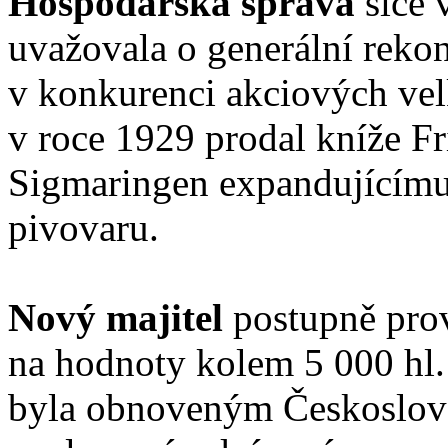
Hospodářská správa
sice v
uvažovala o generální rekon
v konkurenci akciových vel
v roce 1929 prodal kníže Fr
Sigmaringen expandujícím
pivovaru.
Nový majitel
postupně prov
na hodnoty kolem 5 000 hl.
byla obnoveným Českoslov