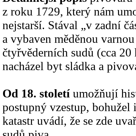
z roku 1729, který nám umož
nejstarší. Stával „v zadní 
a vybaven měděnou varnou p
čtyřvěderních sudů (cca 20 
nacházel byt sládka a pivov
Od 18. století
umožňují his
postupný vzestup, bohužel i
katastr uvádí, že se zde uva
sudů piva.