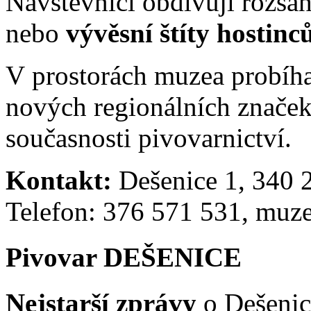
Návštěvníci obdivují rozsá
nebo
vývěsní štíty hostinců
V prostorách muzea probíha
nových regionálních značek 
současnosti pivovarnictví.
Kontakt:
Dešenice 1, 340 
Telefon: 376 571 531, mu
Pivovar DEŠENICE
Nejstarší zprávy
o Dešenicí