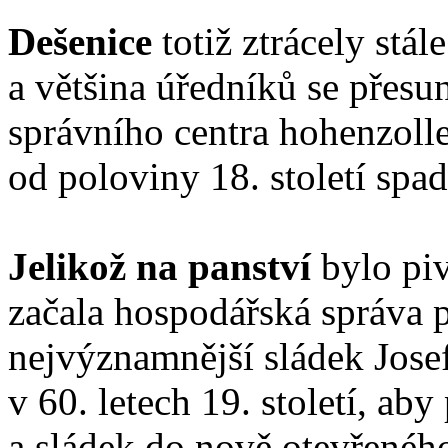
Dešenice
totiž ztrácely stál
a většina úředníků se přesu
správního centra hohenzoll
od poloviny 18. století spad
Jelikož na panství
bylo piv
začala hospodářská správa p
nejvýznamnější sládek Josef
v 60. letech 19. století, ab
a sládek do nově otevřenéh