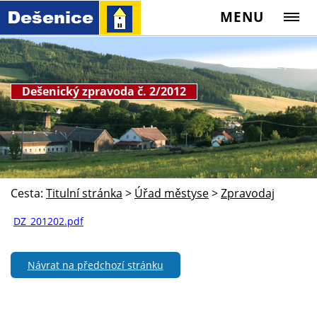
MENU
Dešenický zpravoda č. 2/2012
Cesta:
Titulní stránka
>
Úřad městyse
>
Zpravodaj
DZ_201202.pdf
Návrat na předchozí stránku