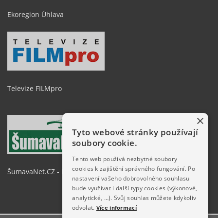
Ekoregion Úhlava
Televize FILMpro
×
Tyto webové stránky používají
soubory cookie.
Tento web používá nezbytné soubory
cookies k zajištění správného fungování. Po
ŠumavaNet.CZ - informace o regionu
nastavení vašeho dobrovolného souhlasu
bude využívat i další typy cookies (výkonové,
analytické, …). Svůj souhlas můžete kdykoliv
odvolat.
Více informací