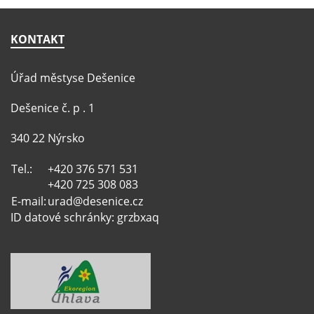
KONTAKT
Úřad městyse Dešenice
Dešenice č. p . 1
340 22 Nýrsko
Tel.:
+420 376 571 531
+420 725 308 083
E-mail:
urad@desenice.cz
ID datové schránky: grzbxaq