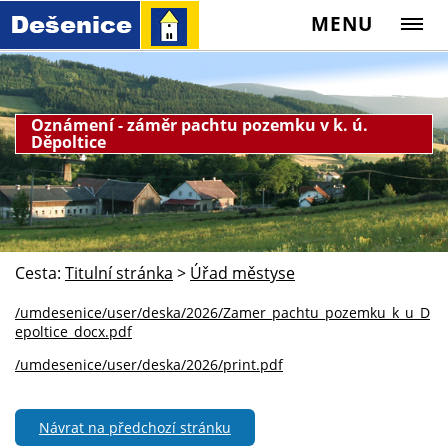
MENU
Oznámení - záměr pachtu pozemku v k. ú.
Děpoltice
Cesta:
Titulní stránka
>
Úřad městyse
/umdesenice/user/deska/2026/Zamer_pachtu_pozemku_k_u_D
epoltice_docx.pdf
/umdesenice/user/deska/2026/print.pdf
Návrat na předchozí stránku