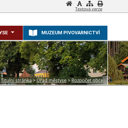
Textová verze
YSE
MUZEUM PIVOVARNICTVÍ
Titulní stránka
>
Úřad městyse
>
Rozpočet obce