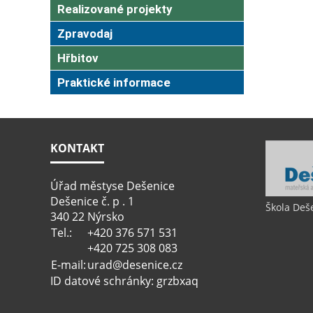
Realizované projekty
Zpravodaj
Hřbitov
Praktické informace
KONTAKT
Úřad městyse Dešenice
Dešenice č. p . 1
Škola Deš
340 22 Nýrsko
Tel.:
+420 376 571 531
+420 725 308 083
E-mail:
urad@desenice.cz
ID datové schránky: grzbxaq