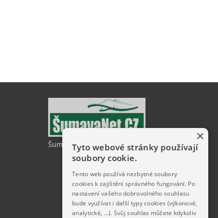
×
ŠumavaNet.CZ - informace o regionu
Tyto webové stránky používají
soubory cookie.
Tento web používá nezbytné soubory
cookies k zajištění správného fungování. Po
nastavení vašeho dobrovolného souhlasu
bude využívat i další typy cookies (výkonové,
analytické, …). Svůj souhlas můžete kdykoliv