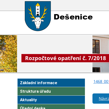
Rozpočtové opatření č. 7/2018
1468_00
Základní informace
Struktura úřadu
Návra
Aktuality
Úřední deska