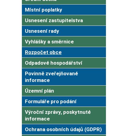
Místní poplatky
Usnesení zastupitelstva
Usnesení rady
Vyhlášky a směrnice
Rozpočet obce
Odpadové hospodářství
Povinně zveřejňované
informace
Územní plán
Formuláře pro podání
Výroční zprávy, poskytnuté
informace
Ochrana osobních údajů (GDPR)