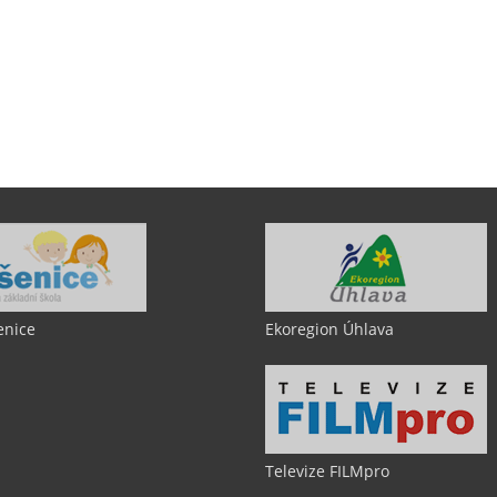
enice
Ekoregion Úhlava
Televize FILMpro