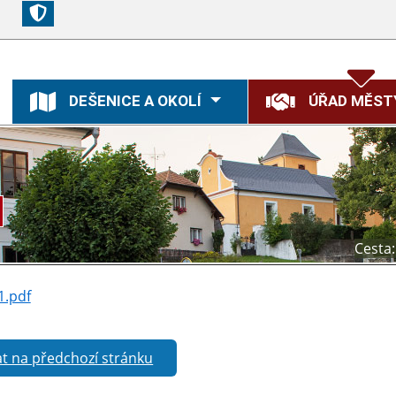
DEŠENICE A OKOLÍ
ÚŘAD MĚST
Cesta:
1.pdf
t na předchozí stránku