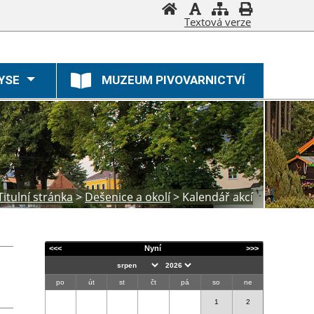
Textová verze
YSE
MUZEUM PIVOVARNICTVÍ
Titulní stránka
>
Dešenice a okolí
>
Kalendář akcí
<<<
Nyní
>>>
po
út
st
čt
pá
so
ne
1
2