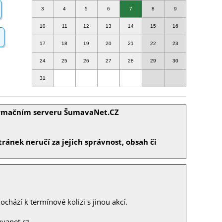
3
4
5
6
7
8
9
10
11
12
13
14
15
16
17
18
19
20
21
22
23
24
25
26
27
28
29
30
31
formačním serveru ŠumavaNet.CZ
ránek neručí za jejich správnost, obsah či
chází k termínové kolizi s jinou akcí.
vanet.cz