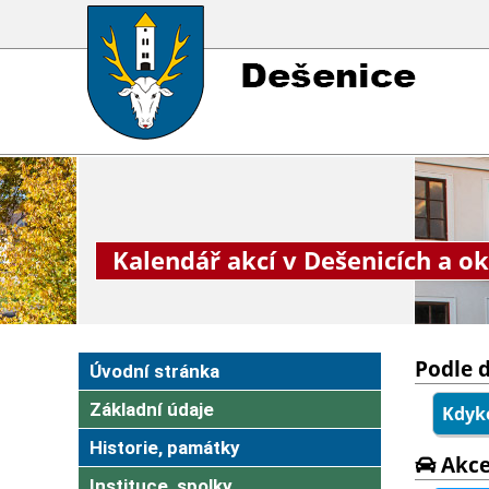
Kalendář akcí v Dešenicích a ok
Podle 
Úvodní stránka
Základní údaje
Kdyko
Historie, památky
Akce
Instituce, spolky