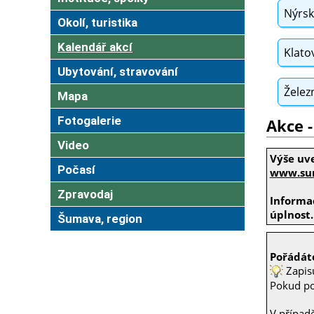
Nýrsk
Okolí, turistika
Kalendář akcí
Klato
Ubytování, stravování
Želez
Mapa
Fotogalerie
Akce -
Video
Výše uv
Počasí
www.sum
Zpravodaj
Informac
úplnost.
Šumava, region
Pořádáte
Zapis
Pokud poř
V případ