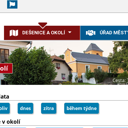
DEŠENICE A OKOLÍ
ÚŘAD MĚST
olí
Cesta:
data
liv
dnes
zítra
během týdne
 v okolí