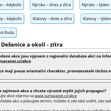
o – kdykoliv
Nýrsko – dnes a zítra
Nýrsko – týden
vy – kdykoliv
Klatovy – dnes a zítra
Klatovy – týden
ná Ruda
 Dešenice a okolí - zítra
edené akce jsou výpisem z regionální databáze akcí na In
avanet.cz/akce
e mají pouze orientační charakter, provozovatelé těchto st
 zajímavé akce a chcete výrazně zvýšit jejich propagaci?
ujte akce zdarma na
www.sumavanet.cz/akce
ádáte akci a plánujete termín, můžete si zde také ověřit, zda nedo
ě zájmu o zvýšenou propagaci akce nás kontaktujte na
info@suma